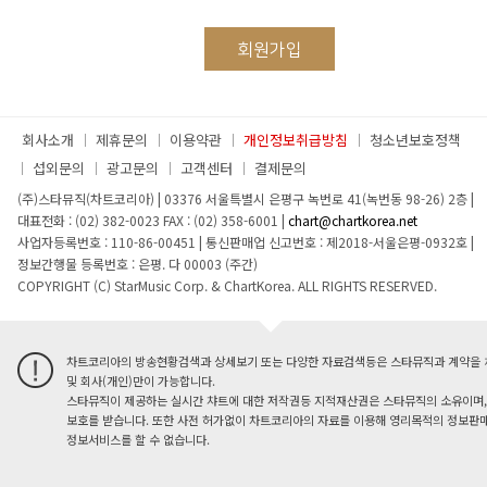
회사소개
제휴문의
이용약관
개인정보취급방침
청소년보호정책
섭외문의
광고문의
고객센터
결제문의
(주)스타뮤직(차트코리아)
|
03376 서울특별시 은평구 녹번로 41(녹번동 98-26) 2층
|
대표전화 : (02) 382-0023
FAX : (02) 358-6001
|
chart@chartkorea.net
사업자등록번호 : 110-86-00451
|
통신판매업 신고번호 : 제2018-서울은평-0932호
|
정보간행물 등록번호 : 은평. 다 00003 (주간)
COPYRIGHT (C) StarMusic Corp. & ChartKorea. ALL RIGHTS RESERVED.
차트코리아의 방송현황검색과 상세보기 또는 다양한 자료검색등은 스타뮤직과 계약을 
및 회사(개인)만이 가능합니다.
스타뮤직이 제공하는 실시간 챠트에 대한 저작권등 지적재산권은 스타뮤직의 소유이며,
보호를 받습니다. 또한 사전 허가없이 차트코리아의 자료를 이용해 영리목적의 정보판매
정보서비스를 할 수 없습니다.