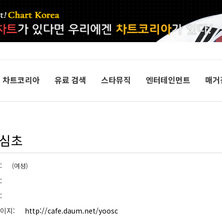
차트코리아
유료 검색
스타뮤직
엔터테인먼트
매거
심초
형:
(여성)
생:
뷔:
페이지:
http://cafe.daum.net/yoosc