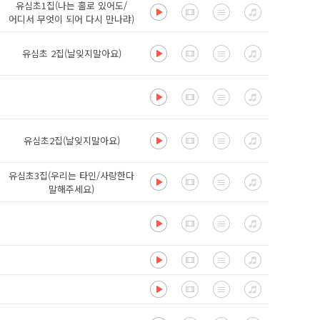
유심초1집(나는 홀로 있어도/
어디서 무엇이 되어 다시 만나랴)
유심초 2집(날잊지말아요)
유심초2집(날잊지말아요)
유심초3집(우리는 타인/사랑한다
말해주세요)