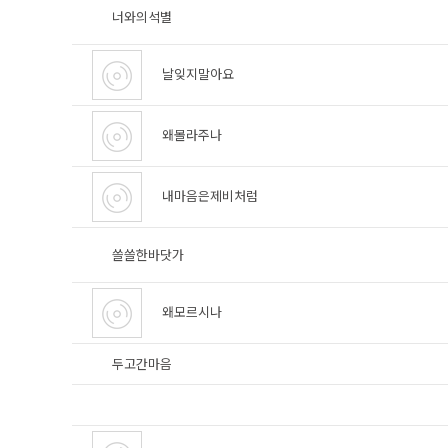
너와의석별
날잊지말아요
왜몰라주나
내마음은제비처럼
쓸쓸한바닷가
왜모르시나
두고간마음