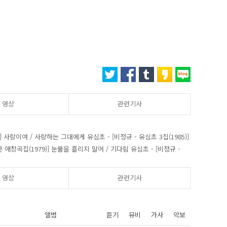
영상
관련기사
1)] 사랑이여 / 사랑하는 그대에게 유심초 - [비정규 - 유심초 3집(1985)]
 애창곡집(1979)] 눈물을 흘리지 말어 / 기다림 유심초 - [비정규 -
영상
관련기사
앨범
듣기
뮤비
가사
악보