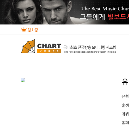
유
유
출
데
홈