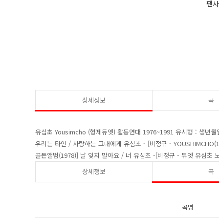
팬
상세정보
곡
유심초 Yousimcho (형제듀엣) 활동연대 1976~1991 유시형 : 생년월일 
우리는 타인 / 사랑하는 그대에게 유심초 - [비정규 - YOUSHIMCHO(
골든앨범(1978)] 날 잊지 말아요 / 너 유심초 -[비정규 - 듀엣 유심초
상세정보
곡
곡명