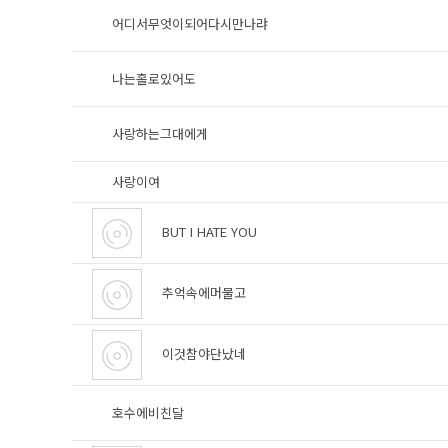
어디서무엇이되어다시만나랴
나는홀로있어도
사랑하는그대에게
사랑이여
BUT I HATE YOU
추억속에머물고
이것참야단났네
호수에비친달