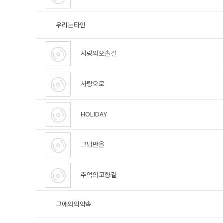
우리는타인
사랑의오솔길
사랑으로
HOLIDAY
그님만을
추억의고향길
그애와의약속