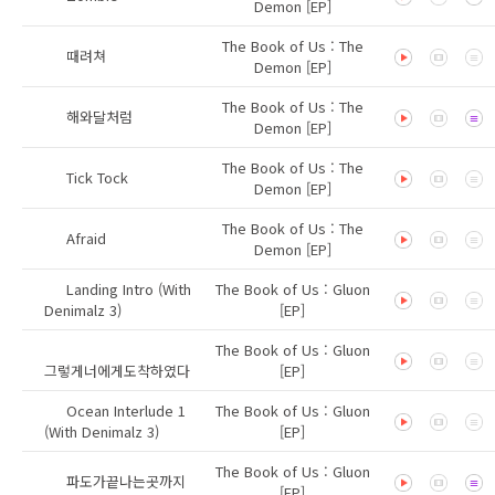
Demon [EP]
The Book of Us : The
때려쳐
Demon [EP]
The Book of Us : The
해와달처럼
Demon [EP]
The Book of Us : The
Tick Tock
Demon [EP]
The Book of Us : The
Afraid
Demon [EP]
Landing Intro (With
The Book of Us : Gluon
Denimalz 3)
[EP]
The Book of Us : Gluon
그렇게너에게도착하였다
[EP]
Ocean Interlude 1
The Book of Us : Gluon
(With Denimalz 3)
[EP]
The Book of Us : Gluon
파도가끝나는곳까지
[EP]