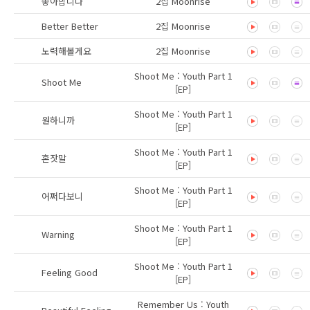
좋아합니다
2집 Moonrise
Better Better
2집 Moonrise
노력해볼게요
2집 Moonrise
Shoot Me : Youth Part 1
Shoot Me
[EP]
Shoot Me : Youth Part 1
원하니까
[EP]
Shoot Me : Youth Part 1
혼잣말
[EP]
Shoot Me : Youth Part 1
어쩌다보니
[EP]
Shoot Me : Youth Part 1
Warning
[EP]
Shoot Me : Youth Part 1
Feeling Good
[EP]
Remember Us : Youth