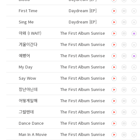
First Time
Daydream [EP]
Sing Me
Daydream [EP]
아왜 (I WAIT)
The First Album Sunrise
겨울이간다
The First Album Sunrise
예뻤어
The First Album Sunrise
My Day
The First Album Sunrise
Say Wow
The First Album Sunrise
장난아닌데
The First Album Sunrise
어떻게말해
The First Album Sunrise
그럴텐데
The First Album Sunrise
Dance Dance
The First Album Sunrise
Man In A Movie
The First Album Sunrise