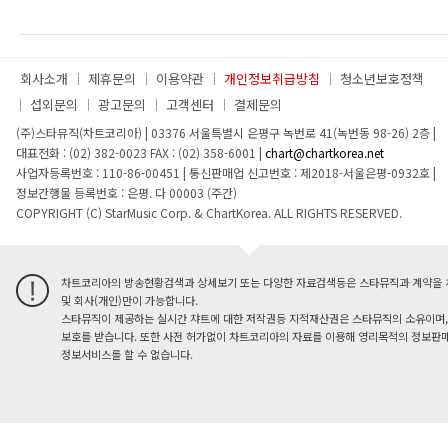
회사소개
제휴문의
이용약관
개인정보취급방침
청소년보호정책
섭외문의
광고문의
고객센터
결제문의
(주)스타뮤직(차트코리아)
|
03376 서울특별시 은평구 녹번로 41(녹번동 98-26) 2층
|
대표전화 : (02) 382-0023
FAX : (02) 358-6001
|
chart@chartkorea.net
사업자등록번호 : 110-86-00451
|
통신판매업 신고번호 : 제2018-서울은평-0932호
|
정보간행물 등록번호 : 은평. 다 00003 (주간)
COPYRIGHT (C) StarMusic Corp. & ChartKorea. ALL RIGHTS RESERVED.
차트코리아의 방송현황검색과 상세보기 또는 다양한 자료검색등은 스타뮤직과 계약을 
및 회사(개인)만이 가능합니다.
스타뮤직이 제공하는 실시간 챠트에 대한 저작권등 지적재산권은 스타뮤직의 소유이며,
보호를 받습니다. 또한 사전 허가없이 차트코리아의 자료를 이용해 영리목적의 정보판매
정보서비스를 할 수 없습니다.