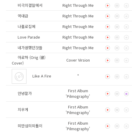
비극의결말에서
Right Through Me
역대급
Right Through Me
나홀로집에
Right Through Me
Love Parade
Right Through Me
네가원했던것들
Right Through Me
아로하 (Orig (쿨)
Cover Virsion
Cover)
Like A Fire
"
First Album
안녕잘가
'Pilmography'
First Album
지우게
'Pilmography'
First Album
외딴섬의외톨이
'Pilmography'