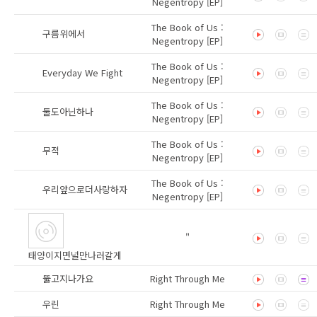
Negentropy [EP]
The Book of Us :
구름위에서
Negentropy [EP]
The Book of Us :
Everyday We Fight
Negentropy [EP]
The Book of Us :
둘도아닌하나
Negentropy [EP]
The Book of Us :
무적
Negentropy [EP]
The Book of Us :
우리앞으로더사랑하자
Negentropy [EP]
"
태양이지면널만나러갈게
뚫고지나가요
Right Through Me
우린
Right Through Me