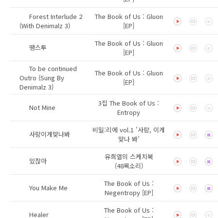
Forest Interlude 2
The Book of Us : Gluon
(With Denimalz 3)
[EP]
The Book of Us : Gluon
땡스투
[EP]
To be continued
The Book of Us : Gluon
Outro (Sung By
[EP]
Denimalz 3)
3집 The Book of Us :
Not Mine
Entropy
비밀:리에 vol.1 '사랑, 이게
사랑이게맞나봐
맞나 봐'
유희열의 스케치북
있잖아
(48목소리)
The Book of Us :
You Make Me
Negentropy [EP]
The Book of Us :
Healer