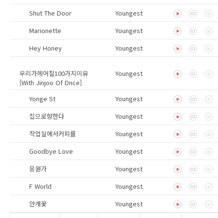
Shut The Door
Youngest
Marionette
Youngest
Hey Honey
Youngest
우리가헤어질100가지이유
Youngest
[With Jinjoo Of Dnce]
Yonge St
Youngest
집으로향한다
Youngest
작업실에서커피를
Youngest
Goodbye Love
Youngest
응원가
Youngest
F World
Youngest
안개꽃
Youngest