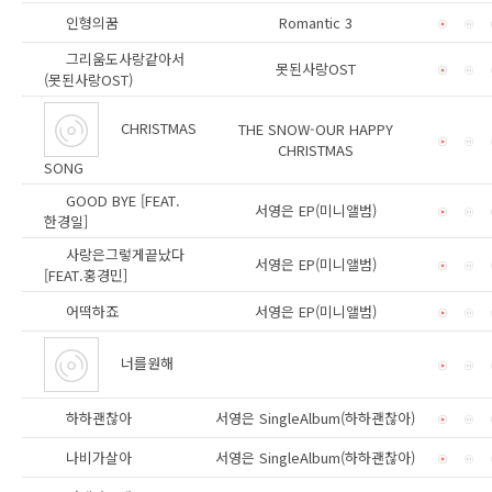
인형의꿈
Romantic 3
그리움도사랑같아서
못된사랑OST
(못된사랑OST)
CHRISTMAS
THE SNOW-OUR HAPPY
CHRISTMAS
SONG
GOOD BYE [FEAT.
서영은 EP(미니앨범)
한경일]
사랑은그렇게끝났다
서영은 EP(미니앨범)
[FEAT.홍경민]
어떡하죠
서영은 EP(미니앨범)
너를원해
하하괜찮아
서영은 SingleAlbum(하하괜찮아)
나비가살아
서영은 SingleAlbum(하하괜찮아)