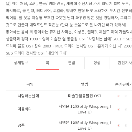
날] 취미 채팅, 스키, 연극/ 영화 관람, 새벽에 수산시장 가서 회먹기 별명 푸우,
마시마로, 곰 인형, 테디베어, 코알라, 양배추 인형 버릇 노래하기 두시간 전부터
먹어둠, 잘 웃음 이상형 무조건 따뜻한 남자 좌우명 많은 것을 경험하자, 그리고
것으로 만들자 매력포인트 작은눈 (한때 눈 웃음으로 잘 나가던 때가 있어서)
좋아하는 음식 회 좋아하는 뮤지션 사라본, 이상은, 엘라핏 제랄드 학력 가톨릭
생물학과 경력 1998 ~ 영화 미술관 옆 동물원 OST '사랑하는 날에' 2001 ~ SB
드라마 불꽃 OST 참여 2003 ~ MBC 드라마 눈사람 OST '혼자가 아닌 나' 2003
SBS 드라마 첫사랑 OST '내안의 그대'
상세정보
곡
앨범
영상
관련기
곡명
앨범
듣기
뮤비
사랑하는날에
미술관옆동물원 OST
서영은 1집(Softly Whispering I
겨울바다
Love U)
서영은 1집(Softly Whispering I
공존
Love U)