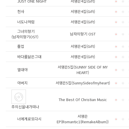
JUST ONE NIGHT
서영은4집(Gift)
천사
서영은4집(Gift)
너도나처럼
서영은4집(Gift)
그녀의향기
남자의향기 OST
(남자의향기OST)
졸업
서영은4집(Gift)
바다를닮은그대
서영은4집(Gift)
서영은5집(SUNNY SIDE OF MY
열대야
HEART)
아버지
서영은5집(SunnySideofmyheart)
The Best Of Christian Music
주의신을내가떠나
서영은
너에게로또다시
EP(Romantic1(RemakeAlbum))