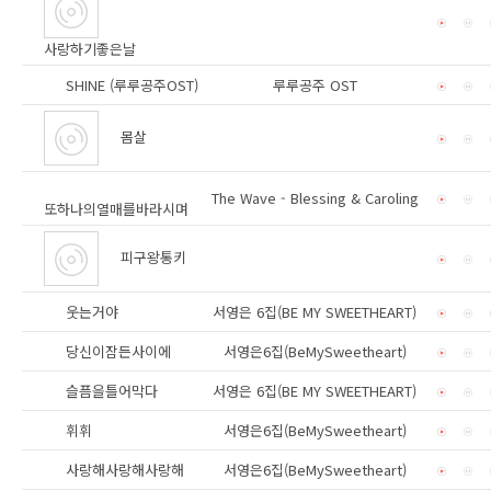
사랑하기좋은날
SHINE (루루공주OST)
루루공주 OST
몸살
The Wave - Blessing & Caroling
또하나의열매를바라시며
피구왕통키
웃는거야
서영은 6집(BE MY SWEETHEART)
당신이잠든사이에
서영은6집(BeMySweetheart)
슬픔을틀어막다
서영은 6집(BE MY SWEETHEART)
휘휘
서영은6집(BeMySweetheart)
사랑해사랑해사랑해
서영은6집(BeMySweetheart)