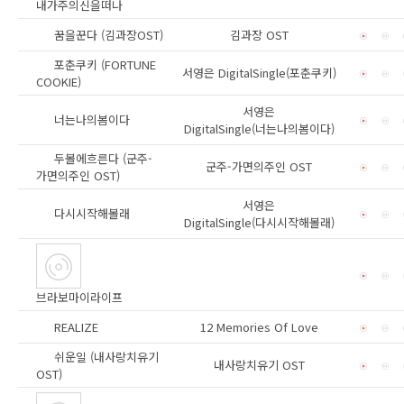
내가주의신을떠나
꿈을꾼다 (김과장OST)
김과장 OST
포춘쿠키 (FORTUNE
서영은 DigitalSingle(포춘쿠키)
COOKIE)
서영은
너는나의봄이다
DigitalSingle(너는나의봄이다)
두볼에흐른다 (군주-
군주-가면의주인 OST
가면의주인 OST)
서영은
다시시작해볼래
DigitalSingle(다시시작해볼래)
브라보마이라이프
REALIZE
12 Memories Of Love
쉬운일 (내사랑치유기
내사랑치유기 OST
OST)