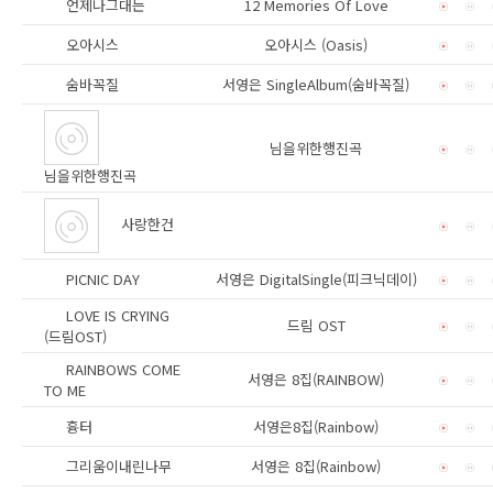
언제나그대는
12 Memories Of Love
오아시스
오아시스 (Oasis)
숨바꼭질
서영은 SingleAlbum(숨바꼭질)
님을위한행진곡
님을위한행진곡
사랑한건
PICNIC DAY
서영은 DigitalSingle(피크닉데이)
LOVE IS CRYING
드림 OST
(드림OST)
RAINBOWS COME
서영은 8집(RAINBOW)
TO ME
흉터
서영은8집(Rainbow)
그리움이내린나무
서영은 8집(Rainbow)