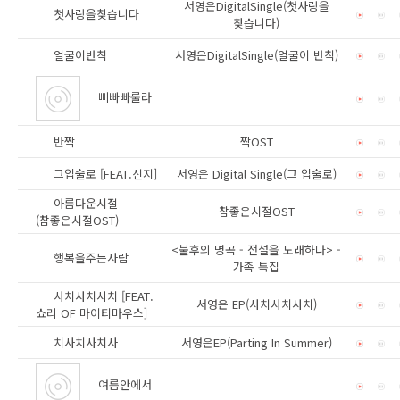
서영은DigitalSingle(첫사랑을
첫사랑을찾습니다
찾습니다)
얼굴이반칙
서영은DigitalSingle(얼굴이 반칙)
삐빠빠룰라
반짝
짝OST
그입술로 [FEAT.신지]
서영은 Digital Single(그 입술로)
아름다운시절
참좋은시절OST
(참좋은시절OST)
<불후의 명곡 - 전설을 노래하다> -
행복을주는사람
가족 특집
사치사치사치 [FEAT.
서영은 EP(사치사치사치)
쇼리 OF 마이티마우스]
치사치사치사
서영은EP(Parting In Summer)
여름안에서