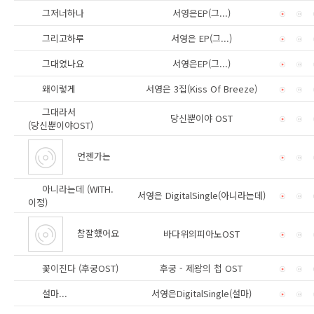
그저너하나
서영은EP(그...)
그리고하루
서영은 EP(그...)
그대였나요
서영은EP(그...)
왜이렇게
서영은 3집(Kiss Of Breeze)
그대라서
당신뿐이야 OST
(당신뿐이야OST)
언젠가는
아니라는데 (WITH.
서영은 DigitalSingle(아니라는데)
이정)
참잘했어요
바다위의피아노OST
꽃이진다 (후궁OST)
후궁 - 제왕의 첩 OST
설마...
서영은DigitalSingle(설마)