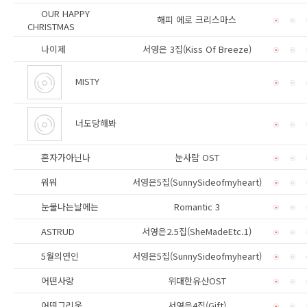
OUR HAPPY
해피 에로 크리스마스
CHRISTMAS
나이제
서영은 3집(Kiss Of Breeze)
MISTY
너도당해봐
혼자가아닌나
눈사람 OST
워워
서영은5집(SunnySideofmyheart)
눈물나는날에는
Romantic 3
ASTRUD
서영은2.5집(SheMadeEtc.1)
5월의연인
서영은5집(SunnySideofmyheart)
어떤사랑
위대한유산OST
어떤그리움
서영은4집(Gift)