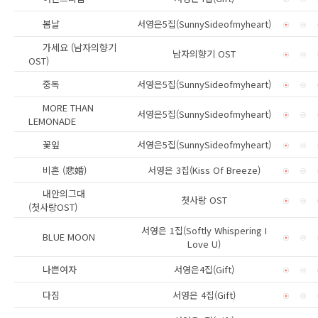
봄날
서영은5집(SunnySideofmyheart)
가세요 (남자의향기
남자의향기 OST
OST)
중독
서영은5집(SunnySideofmyheart)
MORE THAN
서영은5집(SunnySideofmyheart)
LEMONADE
꽃잎
서영은5집(SunnySideofmyheart)
비혼 (悲婚)
서영은 3집(Kiss Of Breeze)
내안의그대
첫사랑 OST
(첫사랑OST)
서영은 1집(Softly Whispering I
BLUE MOON
Love U)
나쁜여자
서영은4집(Gift)
다짐
서영은 4집(Gift)