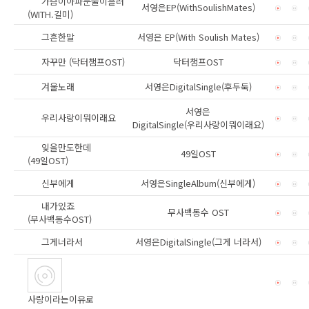
가슴이아파눈물이흘러
서영은EP(WithSoulishMates)
(WITH.길미)
그흔한말
서영은 EP(With Soulish Mates)
자꾸만 (닥터챔프OST)
닥터챔프OST
겨울노래
서영은DigitalSingle(후두둑)
서영은
우리사랑이뭐이래요
DigitalSingle(우리사랑이뭐이래요)
잊을만도한데
49일OST
(49일OST)
신부에게
서영은SingleAlbum(신부에게)
내가있죠
무사백동수 OST
(무사백동수OST)
그게너라서
서영은DigitalSingle(그게 너라서)
사랑이라는이유로