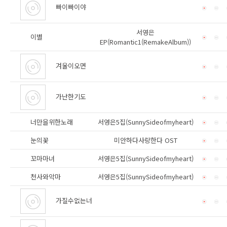
빠이빠이야
서영은
이별
EP(Romantic1(RemakeAlbum))
겨울이오면
가난한기도
너만을위한노래
서영은5집(SunnySideofmyheart)
눈의꽃
미안하다사랑한다 OST
꼬마마녀
서영은5집(SunnySideofmyheart)
천사와악마
서영은5집(SunnySideofmyheart)
가질수없는너