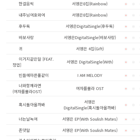
한걸음씩
서영은8집(Rainbow)
내주님여호와여
서영은8집(Rainbow)
후두둑
서영은DigitalSingle(후두둑)
바보사랑
서영은DigitalSingle(바보사랑)
귀
서영은 4집(Gift)
이거지같은말 [FEAT.
서영은 DigitalSingle(With)
정엽]
빈들에마른풀같이
I AM MELODY
너와함께라면
여자를몰라 OST
(여자를몰라OST)
서영은
혹시돌아올까봐
DigitalSingle(혹시돌아올까봐)
너는날녹여
서영은 EP(With Soulish Mates)
존댓말
서영은 EP(With Soulish Mates)