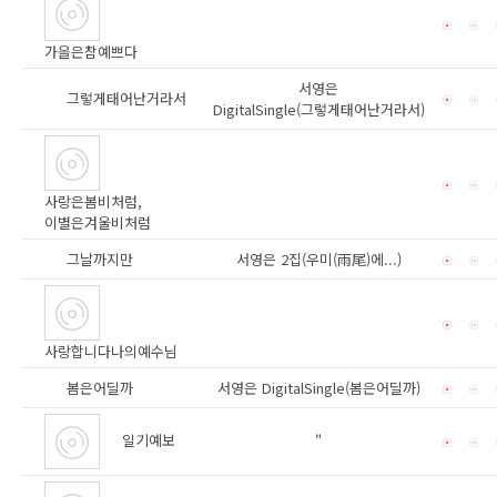
가을은참예쁘다
서영은
그렇게태어난거라서
DigitalSingle(그렇게태어난거라서)
사랑은봄비처럼,
이별은겨울비처럼
그날까지만
서영은 2집(우미(雨尾)에...)
사랑합니다나의예수님
봄은어딜까
서영은 DigitalSingle(봄은어딜까)
일기예보
"