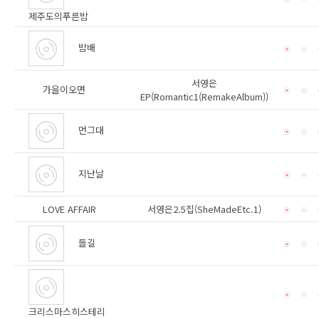
제주도의푸른밤
밤배
서영은
가을이오면
EP(Romantic1(RemakeAlbum))
먼그대
지난날
LOVE AFFAIR
서영은2.5집(SheMadeEtc.1)
들길
크리스마스히스테리