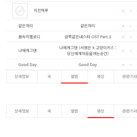
지친하루
같은자리
같은자리
꿈속의멜로디
금쪽같은내스타 OST Part.3
나에게그댄 (서영은 X 고양이키스 :
나에게그댄
당신에게마음을여는순간)
Good Day
Good Day
상세정보
곡
앨범
영상
관련기
상세정보
곡
앨범
영상
관련기